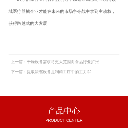
域医疗器械企业才能在未来的市场争夺战中拿到主动权，
获得跨越式的大发展
上一篇：
干燥设备需求将更大范围向食品行业扩张
下一篇：
提取浓缩设备是制药工序中的主力军
产品中心
PRODUCT CENTER