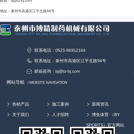
邮箱：bj@tz-bj.com
地址：泰州市高港区江平北路94号
联系电话：0523-86912164
联系地址：泰州市高港区江平北路94号
邮箱咨询：bj@tz-bj.com
网站导航
/ WEBSITE NAVIGATION
热销产品
施工案例
新闻资讯
关于我们
人才招聘
博鱼体育·（BY
SPORTS）官方网站