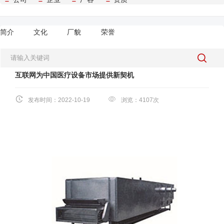
简介
文化
厂貌
荣誉
互联网为中国医疗设备市场提供新契机
发布时间：2022-10-19
浏览：4107次