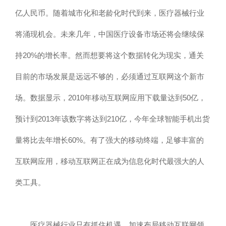
亿人民币。随着城市化和老龄化时代到来，医疗器械行业
将涌现机会。未来几年，中国医疗设备市场还将会继续保
持20%的增长率。然而想要将这个数据转化为现实，通关
目前的市场发展是远远不够的，必须通过互联网这个新市
场。数据显示，2010年移动互联网应用下载量达到50亿，
预计到2013年该数字将达到210亿，今年全球智能手机出货
量将比去年增长60%。有了强大的移动终端，足够丰富的
互联网应用，移动互联网正在成为信息化时代最强大的人
类工具。
医疗器械行业只有抓住机遇，加速布局移动互联网领