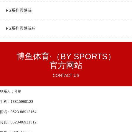
FS系列震荡筛
FS系列震荡筛粉
博鱼体育·（BY SPORTS）
官方网站
CONTACT US
联系人：蒋鹏
手机：13815960123
固话：0523-86912164
传真：0523-86911312